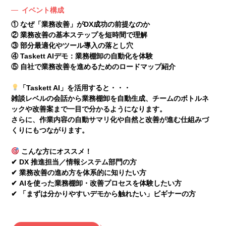
イベント構成
① なぜ「業務改善」がDX成功の前提なのか
② 業務改善の基本ステップを短時間で理解
③ 部分最適化やツール導入の落とし穴
④ Taskett AIデモ：業務棚卸の自動化を体験
⑤ 自社で業務改善を進めるためのロードマップ紹介
「Taskett AI」を活用すると・・・
雑談レベルの会話から業務棚卸を自動生成、チームのボトルネ
ックや改善案まで一目で分かるようになります。
さらに、作業内容の自動サマリ化や自然と改善が進む仕組みづ
くりにもつながります。
こんな方にオススメ！
✔ DX 推進担当／情報システム部門の方
✔ 業務改善の進め方を体系的に知りたい方
✔ AIを使った業務棚卸・改善プロセスを体験したい方
✔ 「まずは分かりやすいデモから触れたい」ビギナーの方