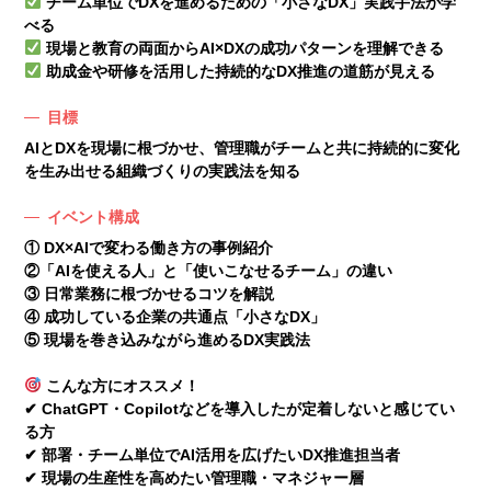
チーム単位でDXを進めるための「小さなDX」実践手法が学
べる
現場と教育の両面からAI×DXの成功パターンを理解できる
助成金や研修を活用した持続的なDX推進の道筋が見える
目標
AIとDXを現場に根づかせ、管理職がチームと共に持続的に変化
を生み出せる組織づくりの実践法を知る
イベント構成
① DX×AIで変わる働き方の事例紹介
②「AIを使える人」と「使いこなせるチーム」の違い
③ 日常業務に根づかせるコツを解説
④ 成功している企業の共通点「小さなDX」
⑤ 現場を巻き込みながら進めるDX実践法
こんな方にオススメ！
✔ ChatGPT・Copilotなどを導入したが定着しないと感じてい
る方
✔ 部署・チーム単位でAI活用を広げたいDX推進担当者
✔ 現場の生産性を高めたい管理職・マネジャー層