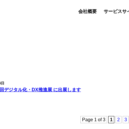
会社概要
サービスサ
4日
第4回デジタル化・DX推進展 に出展します
Page 1 of 3
1
2
3